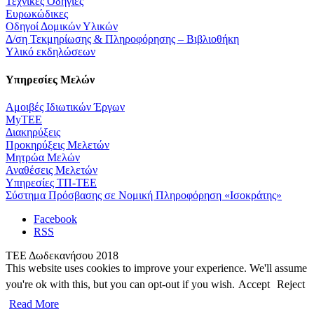
Τεχνικές Οδηγίες
Ευρωκώδικες
Οδηγοί Δομικών Υλικών
Δ/ση Τεκμηρίωσης & Πληροφόρησης – Βιβλιοθήκη
Υλικό εκδηλώσεων
Υπηρεσίες Μελών
Αμοιβές Ιδιωτικών Έργων
MyTEE
Διακηρύξεις
Προκηρύξεις Μελετών
Μητρώα Μελών
Αναθέσεις Μελετών
Υπηρεσίες ΤΠ-ΤΕΕ
Σύστημα Πρόσβασης σε Νομική Πληροφόρηση «Ισοκράτης»
Facebook
RSS
ΤΕΕ Δωδεκανήσου 2018
This website uses cookies to improve your experience. We'll assume
you're ok with this, but you can opt-out if you wish.
Accept
Reject
Read More