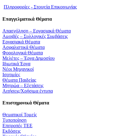
Πληροφορίες - Στοιχεία Επικοινωνίας
Επαγγελματικά Θέματα
Απασχόληση – Εργασιακά Θέματα
Αμοιβές – Συλλογικές Συμβάσεις
Εργασιακά Θέματα
Ασφαλιστικά Θέματα
Φορολογικά Θέματα
Μελέτες – Έργα Δημοσίου
Ιδιωτικά Έργα
Νέοι Μηχανικοί
Ισοτιμίες
Θέματα Παιδείας
Μητρώα – Εξετάσεις
Αιτήσεις/Χρήσιμα έντυπα
Επιστημονικά Θέματα
Θεματικοί Τομείς
Τυποποίηση
Επιτροπές ΤΕΕ
Εκδόσεις