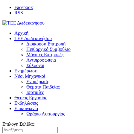
Facebook
RSS
Αρχική
ΤΕΕ Δωδεκανήσου
Διοικούσα Επιτροπή
Πειθαρχικό Συμβούλιο
Μόνιμες Επιτροπές
Αντιπροσωπεία
Σύλλογοι
Ενημέρωση
Νέοι Μηχανικοί
Ενημέρωση
Θέματα Παιδείας
Ισοτιμίες
Θέσεις Εργασίας
Εκδηλώσεις
Επικοινωνία
Ωράριο Λειτουργίας
Επιλογή Σελίδας