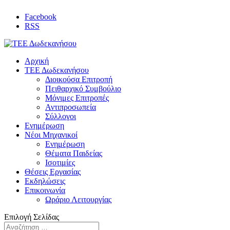
Facebook
RSS
Αρχική
ΤΕΕ Δωδεκανήσου
Διοικούσα Επιτροπή
Πειθαρχικό Συμβούλιο
Μόνιμες Επιτροπές
Αντιπροσωπεία
Σύλλογοι
Ενημέρωση
Νέοι Μηχανικοί
Ενημέρωση
Θέματα Παιδείας
Ισοτιμίες
Θέσεις Εργασίας
Εκδηλώσεις
Επικοινωνία
Ωράριο Λειτουργίας
Επιλογή Σελίδας