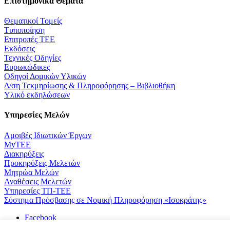
Επιστημονικά Θέματα
Θεματικοί Τομείς
Τυποποίηση
Επιτροπές ΤΕΕ
Εκδόσεις
Τεχνικές Οδηγίες
Ευρωκώδικες
Οδηγοί Δομικών Υλικών
Δ/ση Τεκμηρίωσης & Πληροφόρησης – Βιβλιοθήκη
Υλικό εκδηλώσεων
Υπηρεσίες Μελών
Αμοιβές Ιδιωτικών Έργων
MyTEE
Διακηρύξεις
Προκηρύξεις Μελετών
Μητρώα Μελών
Αναθέσεις Μελετών
Υπηρεσίες ΤΠ-ΤΕΕ
Σύστημα Πρόσβασης σε Νομική Πληροφόρηση «Ισοκράτης»
Facebook
RSS