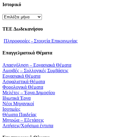
Ιστορικό
Ιστορικό
ΤΕΕ Δωδεκανήσου
Πληροφορίες - Στοιχεία Επικοινωνίας
Επαγγελματικά Θέματα
Απασχόληση – Εργασιακά Θέματα
Αμοιβές – Συλλογικές Συμβάσεις
Εργασιακά Θέματα
Ασφαλιστικά Θέματα
Φορολογικά Θέματα
Μελέτες – Έργα Δημοσίου
Ιδιωτικά Έργα
Νέοι Μηχανικοί
Ισοτιμίες
Θέματα Παιδείας
Μητρώα – Εξετάσεις
Αιτήσεις/Χρήσιμα έντυπα