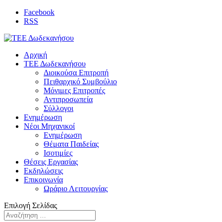
Facebook
RSS
Αρχική
ΤΕΕ Δωδεκανήσου
Διοικούσα Επιτροπή
Πειθαρχικό Συμβούλιο
Μόνιμες Επιτροπές
Αντιπροσωπεία
Σύλλογοι
Ενημέρωση
Νέοι Μηχανικοί
Ενημέρωση
Θέματα Παιδείας
Ισοτιμίες
Θέσεις Εργασίας
Εκδηλώσεις
Επικοινωνία
Ωράριο Λειτουργίας
Επιλογή Σελίδας