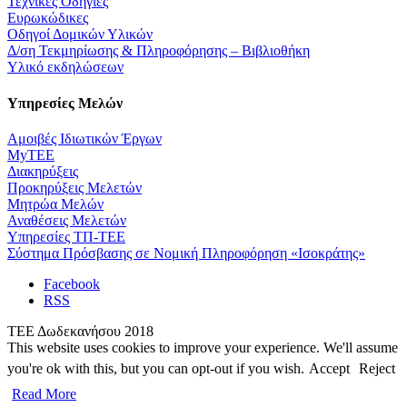
Τεχνικές Οδηγίες
Ευρωκώδικες
Οδηγοί Δομικών Υλικών
Δ/ση Τεκμηρίωσης & Πληροφόρησης – Βιβλιοθήκη
Υλικό εκδηλώσεων
Υπηρεσίες Μελών
Αμοιβές Ιδιωτικών Έργων
MyTEE
Διακηρύξεις
Προκηρύξεις Μελετών
Μητρώα Μελών
Αναθέσεις Μελετών
Υπηρεσίες ΤΠ-ΤΕΕ
Σύστημα Πρόσβασης σε Νομική Πληροφόρηση «Ισοκράτης»
Facebook
RSS
ΤΕΕ Δωδεκανήσου 2018
This website uses cookies to improve your experience. We'll assume
you're ok with this, but you can opt-out if you wish.
Accept
Reject
Read More