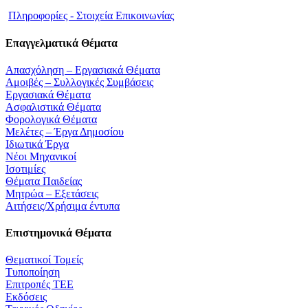
Πληροφορίες - Στοιχεία Επικοινωνίας
Επαγγελματικά Θέματα
Απασχόληση – Εργασιακά Θέματα
Αμοιβές – Συλλογικές Συμβάσεις
Εργασιακά Θέματα
Ασφαλιστικά Θέματα
Φορολογικά Θέματα
Μελέτες – Έργα Δημοσίου
Ιδιωτικά Έργα
Νέοι Μηχανικοί
Ισοτιμίες
Θέματα Παιδείας
Μητρώα – Εξετάσεις
Αιτήσεις/Χρήσιμα έντυπα
Επιστημονικά Θέματα
Θεματικοί Τομείς
Τυποποίηση
Επιτροπές ΤΕΕ
Εκδόσεις