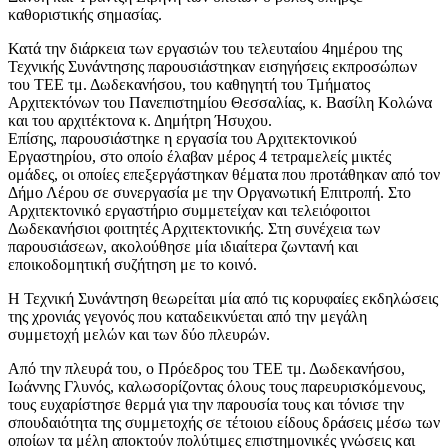
καθοριστικής σημασίας.
Κατά την διάρκεια των εργασιών του τελευταίου 4ημέρου της
Τεχνικής Συνάντησης παρουσιάστηκαν εισηγήσεις εκπροσώπων
του ΤΕΕ τμ. Δωδεκανήσου, του καθηγητή του Τμήματος
Αρχιτεκτόνων του Πανεπιστημίου Θεσσαλίας, κ. Βασίλη Κολώνα
και του αρχιτέκτονα κ. Δημήτρη Ήσυχου.
Επίσης, παρουσιάστηκε η εργασία του Αρχιτεκτονικού
Εργαστηρίου, στο οποίο έλαβαν μέρος 4 τετραμελείς μικτές
ομάδες, οι οποίες επεξεργάστηκαν θέματα που προτάθηκαν από τον
Δήμο Λέρου σε συνεργασία με την Οργανωτική Επιτροπή. Στο
Αρχιτεκτονικό εργαστήριο συμμετείχαν και τελειόφοιτοι
Δωδεκανήσιοι φοιτητές Αρχιτεκτονικής. Στη συνέχεια των
παρουσιάσεων, ακολούθησε μία ιδιαίτερα ζωντανή και
εποικοδομητική συζήτηση με το κοινό.
Η Τεχνική Συνάντηση θεωρείται μία από τις κορυφαίες εκδηλώσεις
της χρονιάς γεγονός που καταδεικνύεται από την μεγάλη
συμμετοχή μελών και των δύο πλευρών.
Από την πλευρά του, ο Πρόεδρος του ΤΕΕ τμ. Δωδεκανήσου,
Ιωάννης Γλυνός, καλωσορίζοντας όλους τους παρευρισκόμενους,
τους ευχαρίστησε θερμά για την παρουσία τους και τόνισε την
σπουδαιότητα της συμμετοχής σε τέτοιου είδους δράσεις μέσω των
οποίων τα μέλη αποκτούν πολύτιμες επιστημονικές γνώσεις και