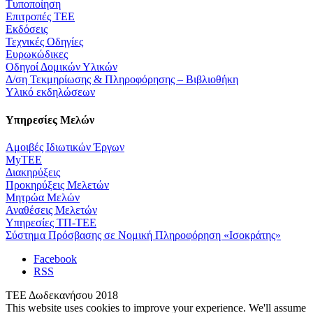
Τυποποίηση
Επιτροπές ΤΕΕ
Εκδόσεις
Τεχνικές Οδηγίες
Ευρωκώδικες
Οδηγοί Δομικών Υλικών
Δ/ση Τεκμηρίωσης & Πληροφόρησης – Βιβλιοθήκη
Υλικό εκδηλώσεων
Υπηρεσίες Μελών
Αμοιβές Ιδιωτικών Έργων
MyTEE
Διακηρύξεις
Προκηρύξεις Μελετών
Μητρώα Μελών
Αναθέσεις Μελετών
Υπηρεσίες ΤΠ-ΤΕΕ
Σύστημα Πρόσβασης σε Νομική Πληροφόρηση «Ισοκράτης»
Facebook
RSS
ΤΕΕ Δωδεκανήσου 2018
This website uses cookies to improve your experience. We'll assume