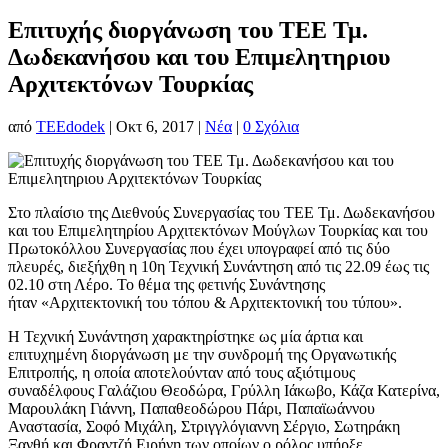
Επιτυχής διοργάνωση του ΤΕΕ Τμ.
Δωδεκανήσου και του Επιμελητηριου
Αρχιτεκτόνων Τουρκίας
από
TEEdodek
|
Οκτ 6, 2017
|
Νέα
|
0 Σχόλια
Στο πλαίσιο της Διεθνούς Συνεργασίας του ΤΕΕ Τμ. Δωδεκανήσου
και του Επιμελητηρίου Αρχιτεκτόνων Μούγλων Τουρκίας και του
Πρωτοκόλλου Συνεργασίας που έχει υπογραφεί από τις δύο
πλευρές, διεξήχθη η 10η Τεχνική Συνάντηση από τις 22.09 έως τις
02.10 στη Λέρο. Το θέμα της φετινής Συνάντησης
ήταν «Αρχιτεκτονική του τόπου & Αρχιτεκτονική του τύπου».
Η Τεχνική Συνάντηση χαρακτηρίστηκε ως μία άρτια και
επιτυχημένη διοργάνωση με την συνδρομή της Οργανωτικής
Επιτροπής, η οποία αποτελούνταν από τους αξιότιμους
συναδέλφους Γαλάζιου Θεοδώρα, Γρύλλη Ιάκωβο, Κάζα Κατερίνα,
Μαρουλάκη Γιάννη, Παπαθεοδώρου Πάρι, Παπαϊωάννου
Αναστασία, Σοφό Μιχάλη, Στριγγλόγιαννη Σέργιο, Σωτηράκη
Ξανθή και Φραντζή Ειρήνη των οποίων ο ρόλος υπήρξε