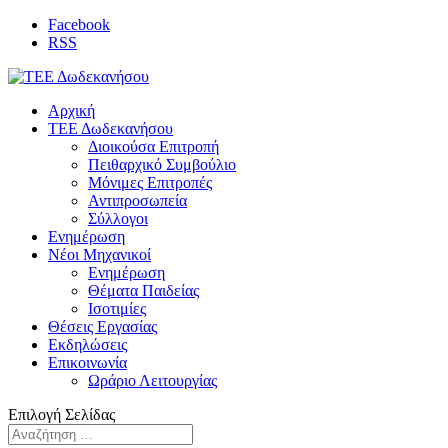
Facebook
RSS
Αρχική
ΤΕΕ Δωδεκανήσου
Διοικούσα Επιτροπή
Πειθαρχικό Συμβούλιο
Μόνιμες Επιτροπές
Αντιπροσωπεία
Σύλλογοι
Ενημέρωση
Νέοι Μηχανικοί
Ενημέρωση
Θέματα Παιδείας
Ισοτιμίες
Θέσεις Εργασίας
Εκδηλώσεις
Επικοινωνία
Ωράριο Λειτουργίας
Επιλογή Σελίδας