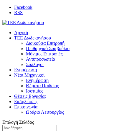
Facebook
RSS
Αρχική
ΤΕΕ Δωδεκανήσου
Διοικούσα Επιτροπή
Πειθαρχικό Συμβούλιο
Μόνιμες Επιτροπές
Αντιπροσωπεία
Σύλλογοι
Ενημέρωση
Νέοι Μηχανικοί
Ενημέρωση
Θέματα Παιδείας
Ισοτιμίες
Θέσεις Εργασίας
Εκδηλώσεις
Επικοινωνία
Ωράριο Λειτουργίας
Επιλογή Σελίδας