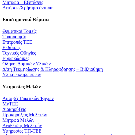
Μητρώα – Εξετάσεις
Αιτήσεις/Χρήσιμα έντυπα
Επιστημονικά Θέματα
Θεματικοί Τομείς
Τυποποίηση
Επιτροπές ΤΕΕ
Εκδόσεις
Τεχνικές Οδηγίες
Ευρωκώδικες
Οδηγοί Δομικών Υλικών
Δ/ση Τεκμηρίωσης & Πληροφόρησης – Βιβλιοθήκη
Υλικό εκδηλώσεων
Υπηρεσίες Μελών
Αμοιβές Ιδιωτικών Έργων
MyTEE
Διακηρύξεις
Προκηρύξεις Μελετών
Μητρώα Μελών
Αναθέσεις Μελετών
Υπηρεσίες ΤΠ-ΤΕΕ