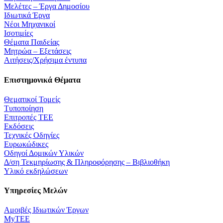
Μελέτες – Έργα Δημοσίου
Ιδιωτικά Έργα
Νέοι Μηχανικοί
Ισοτιμίες
Θέματα Παιδείας
Μητρώα – Εξετάσεις
Αιτήσεις/Χρήσιμα έντυπα
Επιστημονικά Θέματα
Θεματικοί Τομείς
Τυποποίηση
Επιτροπές ΤΕΕ
Εκδόσεις
Τεχνικές Οδηγίες
Ευρωκώδικες
Οδηγοί Δομικών Υλικών
Δ/ση Τεκμηρίωσης & Πληροφόρησης – Βιβλιοθήκη
Υλικό εκδηλώσεων
Υπηρεσίες Μελών
Αμοιβές Ιδιωτικών Έργων
MyTEE