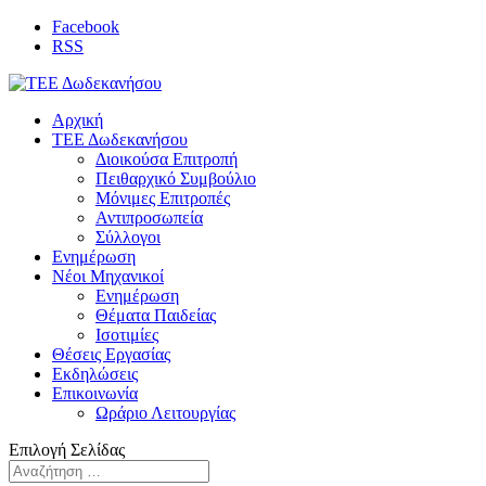
Facebook
RSS
Αρχική
ΤΕΕ Δωδεκανήσου
Διοικούσα Επιτροπή
Πειθαρχικό Συμβούλιο
Μόνιμες Επιτροπές
Αντιπροσωπεία
Σύλλογοι
Ενημέρωση
Νέοι Μηχανικοί
Ενημέρωση
Θέματα Παιδείας
Ισοτιμίες
Θέσεις Εργασίας
Εκδηλώσεις
Επικοινωνία
Ωράριο Λειτουργίας
Επιλογή Σελίδας