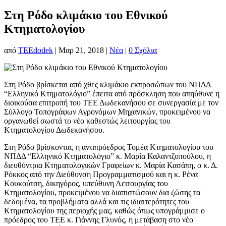
Στη Ρόδο κλιμάκιο του Εθνικού
Κτηματολογίου
από
TEEdodek
|
Μαρ 21, 2018
|
Νέα
|
0 Σχόλια
Στη Ρόδο βρίσκεται από χθες κλιμάκιο εκπροσώπων του ΝΠΔΔ
“Ελληνικό Κτηματολόγιο” έπειτα από πρόσκληση που απηύθυνε η
διοικούσα επιτροπή του ΤΕΕ Δωδεκανήσου σε συνεργασία με τον
Σύλλογο Τοπογράφων Αγρονόμων Μηχανικών, προκειμένου να
οργανωθεί σωστά το νέο καθεστώς λειτουργίας του
Κτηματολογίου Δωδεκανήσου.
Στη Ρόδο βρίσκονται, η αντιπρόεδρος Τομέα Κτηματολογίου του
ΝΠΔΔ “Ελληνικό Κτηματολόγιο” κ. Μαρία Καλαντζοπούλου, η
διευθύντρια Κτηματολογικών Γραφείων κ. Μαρία Κασάπη, o κ. Δ.
Ρόκκος από την Διεύθυνση Προγραμματισμού και η κ. Ρένα
Κουκούτση, δικηγόρος, υπεύθυνη Λειτουργίας του
Κτηματολογίου, προκειμένου να διαπιστώσουν δια ζώσης τα
δεδομένα, τα προβλήματα αλλά και τις ιδιαιτερότητες του
Κτηματολογίου της περιοχής μας, καθώς όπως υπογράμμισε ο
πρόεδρος του ΤΕΕ κ. Γιάννης Γλυνός, η μετάβαση στο νέο