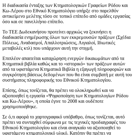
Η διαδικασία ένταξης των Κτηματολογικών Γραφείων Ρόδου και
Κω-Λέρου στο Εθνικό Κτηματολόγιο υπήρξε στο παρελθόν
αντικείμενο μελέτης τόσο σε τοπικό επίπεδο από ομάδες εργασίας
όσο και σε πανελλήνιο επίπεδο.
Το ΤΕΕ Δωδεκανήσου προτείνει αρχικώς να ξεκινήσει η
διαδικασία ενημέρωσης όλων των εκκρεμουσών πράξεων (Σχέδια
Πόλεως, Αναδασμοί, Απαλλοτριώσεις, Αιγιαλοί, Ιδιωτικές
μεταβολές κτλ) που υπάρχουν αυτή την στιγμή.
Επιπλέον απαιτείται καταχώρηση ενεργών δικαιωμάτων από τα
Κτηματικά βιβλία καθώς και το «ιστορικό» των πράξεων αυτών
από τα υφιστάμενα Κτηματικά Βιβλία η εξαγωγή πληροφοριών και
συγκρότηση βάσεως δεδομένων που θα είναι συμβατή με αυτή του
συστήματος πληροφορικής του Εθνικού Κτηματολογίου.
Επίσης, όπως τονίζεται, θα πρέπει να ολοκληρωθεί και να
αξιοποιηθεί η εργασία «Ψηφιοποίηση των Κτηματολογίων Ρόδου
και Κω-Λέρου», η οποία έγινε το 2008 και ουδέποτε
χρησιμοποιήθηκε.
Σε ό,τι αφορά το χαρτογραφικό υπόβαθρο, όπως τονίζεται, αυτό
πρέπει να συνταχθεί σύμφωνα με τις τεχνικές προδιαγραφές του
Εθνικού Κτηματολογίου και είναι αναγκαίο να αξιοποιηθεί το
υφιστάμενο κτηματολογικό υλικό. Κατόπιν θα πρέπει να