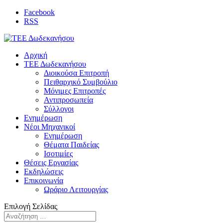
Facebook
RSS
Αρχική
ΤΕΕ Δωδεκανήσου
Διοικούσα Επιτροπή
Πειθαρχικό Συμβούλιο
Μόνιμες Επιτροπές
Αντιπροσωπεία
Σύλλογοι
Ενημέρωση
Νέοι Μηχανικοί
Ενημέρωση
Θέματα Παιδείας
Ισοτιμίες
Θέσεις Εργασίας
Εκδηλώσεις
Επικοινωνία
Ωράριο Λειτουργίας
Επιλογή Σελίδας