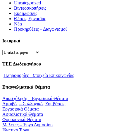
Uncategorized
Βιντεοσκοπήσεις
Εκδηλώσεις
Θέσεις Εργασίας
Νέα
Προκηρύξεις – Διαγωνισμοί
Ιστορικό
Ιστορικό
ΤΕΕ Δωδεκανήσου
Πληροφορίες - Στοιχεία Επικοινωνίας
Επαγγελματικά Θέματα
Απασχόληση – Εργασιακά Θέματα
Αμοιβές – Συλλογικές Συμβάσεις
Εργασιακά Θέματα
Ασφαλιστικά Θέματα
Φορολογικά Θέματα
Μελέτες – Έργα Δημοσίου
Ιδιωτικά Έργα