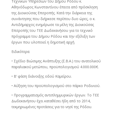
Τεχνικών Υπηρεσιών του Δήμου Ρόδου κ.
Αθηνόδωρος Κωνσταντίνου έπειτα από πρόσκληση
της Διοικούσας Επιτροπής. Κατά την διάρκεια της
συνάντησης που διήρκεσε περίπου δυο ώρες, ο κ.
Αντιδήμαρχος ενημέρωσε τα μέλη της Διοικούσας
Επιτροπής του ΤΕΕ Δωδεκανήσου για το τεχνικό
πρόγραμμα του Δήμου Ρόδου και την εξέλιξη των
έργων που υλοποιεί η δημοτική αρχή.
Ειδικότερα:
• Σχέδιο Βιώσιμης Ανάπτυξης (Σ.Β.Α.) του ανατολικού
παραλιακού μετώπου, προϋπολογισμού 4.000.000€.
• Β’ φάση διάνοιξης οδού Καμείρου.
• Αύξηση του προϋπολογισμού στο πάρκο Ροδινιού.
• Προγραμματισμός αντιπλημμυρικών έργων. Το ΤΕΕ
Δωδεκανήσου έχει καταθέσει ήδη από το 2014,
τεκμηριωμένες προτάσεις για το νησί της Ρόδου.