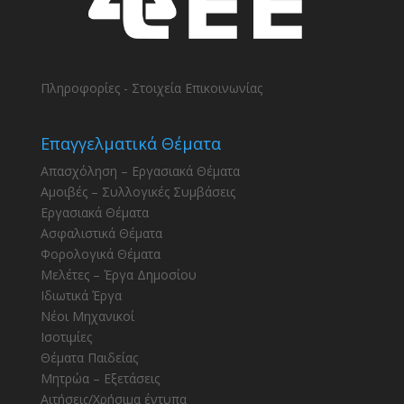
Πληροφορίες - Στοιχεία Επικοινωνίας
Επαγγελματικά Θέματα
Απασχόληση – Εργασιακά Θέματα
Αμοιβές – Συλλογικές Συμβάσεις
Εργασιακά Θέματα
Ασφαλιστικά Θέματα
Φορολογικά Θέματα
Μελέτες – Έργα Δημοσίου
Ιδιωτικά Έργα
Νέοι Μηχανικοί
Ισοτιμίες
Θέματα Παιδείας
Μητρώα – Εξετάσεις
Αιτήσεις/Χρήσιμα έντυπα