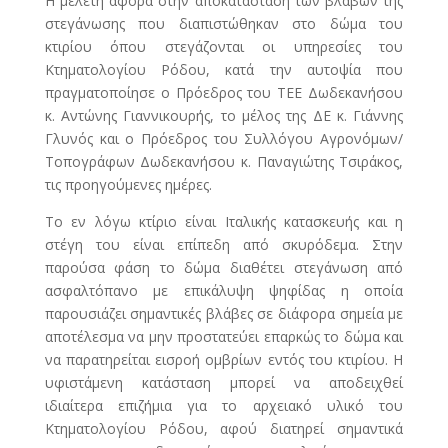
Η μελέτη αφορά στην αποκατάσταση των βλαβών της
στεγάνωσης που διαπιστώθηκαν στο δώμα του
κτιρίου όπου στεγάζονται οι υπηρεσίες του
Κτηματολογίου Ρόδου, κατά την αυτοψία που
πραγματοποίησε ο Πρόεδρος του ΤΕΕ Δωδεκανήσου
κ. Αντώνης Γιαννικουρής, το μέλος της ΔΕ κ. Γιάννης
Γλυνός και ο Πρόεδρος του Συλλόγου Αγρονόμων/
Τοπογράφων Δωδεκανήσου κ. Παναγιώτης Τσιράκος,
τις προηγούμενες ημέρες.
Το εν λόγω κτίριο είναι Ιταλικής κατασκευής και η
στέγη του είναι επίπεδη από σκυρόδεμα. Στην
παρούσα φάση το δώμα διαθέτει στεγάνωση από
ασφαλτόπανο με επικάλυψη ψηφίδας η οποία
παρουσιάζει σημαντικές βλάβες σε διάφορα σημεία με
αποτέλεσμα να μην προστατεύει επαρκώς το δώμα και
να παρατηρείται εισροή ομβρίων εντός του κτιρίου. Η
υφιστάμενη κατάσταση μπορεί να αποδειχθεί
ιδιαίτερα επιζήμια για το αρχειακό υλικό του
Κτηματολογίου Ρόδου, αφού διατηρεί σημαντικά