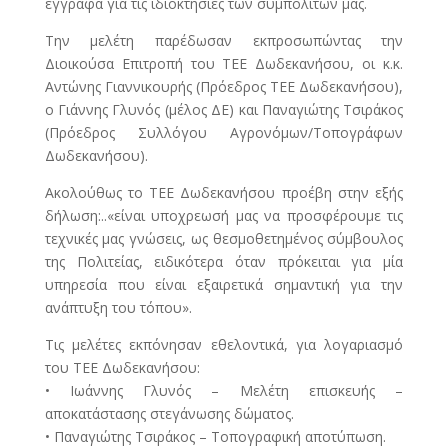
εγγραφα για τις ιδιοκτησίες των συμπολιτών μας.
Την μελέτη παρέδωσαν εκπροσωπώντας την
Διοικούσα Επιτροπή του ΤΕΕ Δωδεκανήσου, οι κ.κ.
Αντώνης Γιαννικουρής (Πρόεδρος ΤΕΕ Δωδεκανήσου),
ο Γιάννης Γλυνός (μέλος ΔΕ) και Παναγιώτης Τσιράκος
(Πρόεδρος Συλλόγου Αγρονόμων/Τοπογράφων
Δωδεκανήσου).
Ακολούθως το ΤΕΕ Δωδεκανήσου προέβη στην εξής
δήλωση:..«είναι υποχρεωσή μας να προσφέρουμε τις
τεχνικές μας γνώσεις, ως θεσμοθετημένος σύμβουλος
της Πολιτείας, ειδικότερα όταν πρόκειται για μία
υπηρεσία που είναι εξαιρετικά σημαντική για την
ανάπτυξη του τόπου».
Τις μελέτες εκπόνησαν εθελοντικά, για λογαριασμό
του ΤΕΕ Δωδεκανήσου:
• Ιωάννης Γλυνός – Μελέτη επισκευής –
αποκατάστασης στεγάνωσης δώματος.
• Παναγιώτης Τσιράκος – Τοπογραφική αποτύπωση.