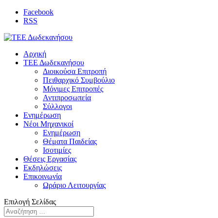
Facebook
RSS
Αρχική
ΤΕΕ Δωδεκανήσου
Διοικούσα Επιτροπή
Πειθαρχικό Συμβούλιο
Μόνιμες Επιτροπές
Αντιπροσωπεία
Σύλλογοι
Ενημέρωση
Νέοι Μηχανικοί
Ενημέρωση
Θέματα Παιδείας
Ισοτιμίες
Θέσεις Εργασίας
Εκδηλώσεις
Επικοινωνία
Ωράριο Λειτουργίας
Επιλογή Σελίδας