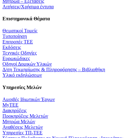
Μητρώα – Εξετάσεις
Αιτήσεις/Χρήσιμα έντυπα
Επιστημονικά Θέματα
Θεματικοί Τομείς
Τυποποίηση
Επιτροπές ΤΕΕ
Εκδόσεις
Τεχνικές Οδηγίες
Ευρωκώδικες
Οδηγοί Δομικών Υλικών
Δ/ση Τεκμηρίωσης & Πληροφόρησης – Βιβλιοθήκη
Υλικό εκδηλώσεων
Υπηρεσίες Μελών
Αμοιβές Ιδιωτικών Έργων
MyTEE
Διακηρύξεις
Προκηρύξεις Μελετών
Μητρώα Μελών
Αναθέσεις Μελετών
Υπηρεσίες ΤΠ-ΤΕΕ