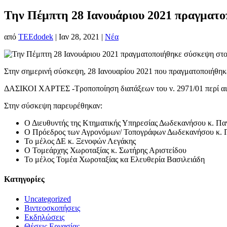
Την Πέμπτη 28 Ιανουάριου 2021 πραγματ
από
TEEdodek
|
Ιαν 28, 2021
|
Νέα
Στην σημερινή σύσκεψη, 28 Ιανουαρίου 2021 που πραγματοποιήθη
ΔΑΣΙΚΟΙ ΧΑΡΤΕΣ -Τροποποίηση διατάξεων του ν. 2971/01 περί αιγ
Στην σύσκεψη παρευρέθηκαν:
Ο Διευθυντής της Κτηματικής Υπηρεσίας Δωδεκανήσου κ. Πα
Ο Πρόεδρος των Αγρονόμων/ Τοπογράφων Δωδεκανήσου κ. Π
Το μέλος ΔΕ κ. Ξενοφών Λεγάκης
Ο Τομεάρχης Χωροταξίας κ. Σωτήρης Αριστείδου
Το μέλος Τομέα Χωροταξίας κα Ελευθερία Βασιλειάδη
Kατηγορίες
Uncategorized
Βιντεοσκοπήσεις
Εκδηλώσεις
Θέσεις Εργασίας