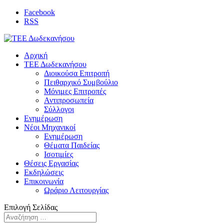
Facebook
RSS
Αρχική
ΤΕΕ Δωδεκανήσου
Διοικούσα Επιτροπή
Πειθαρχικό Συμβούλιο
Μόνιμες Επιτροπές
Αντιπροσωπεία
Σύλλογοι
Ενημέρωση
Νέοι Μηχανικοί
Ενημέρωση
Θέματα Παιδείας
Ισοτιμίες
Θέσεις Εργασίας
Εκδηλώσεις
Επικοινωνία
Ωράριο Λειτουργίας
Επιλογή Σελίδας