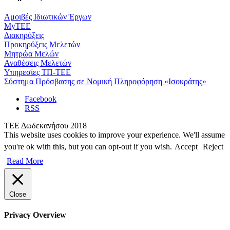
Αμοιβές Ιδιωτικών Έργων
MyTEE
Διακηρύξεις
Προκηρύξεις Μελετών
Μητρώα Μελών
Αναθέσεις Μελετών
Υπηρεσίες ΤΠ-ΤΕΕ
Σύστημα Πρόσβασης σε Νομική Πληροφόρηση «Ισοκράτης»
Facebook
RSS
ΤΕΕ Δωδεκανήσου 2018
This website uses cookies to improve your experience. We'll assume
you're ok with this, but you can opt-out if you wish.
Accept
Reject
Read More
Close
Privacy Overview