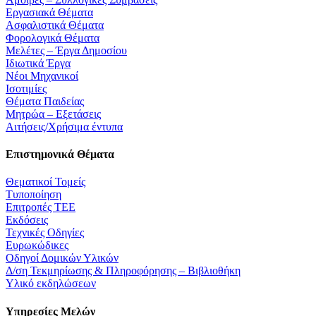
Εργασιακά Θέματα
Ασφαλιστικά Θέματα
Φορολογικά Θέματα
Μελέτες – Έργα Δημοσίου
Ιδιωτικά Έργα
Νέοι Μηχανικοί
Ισοτιμίες
Θέματα Παιδείας
Μητρώα – Εξετάσεις
Αιτήσεις/Χρήσιμα έντυπα
Επιστημονικά Θέματα
Θεματικοί Τομείς
Τυποποίηση
Επιτροπές ΤΕΕ
Εκδόσεις
Τεχνικές Οδηγίες
Ευρωκώδικες
Οδηγοί Δομικών Υλικών
Δ/ση Τεκμηρίωσης & Πληροφόρησης – Βιβλιοθήκη
Υλικό εκδηλώσεων
Υπηρεσίες Μελών