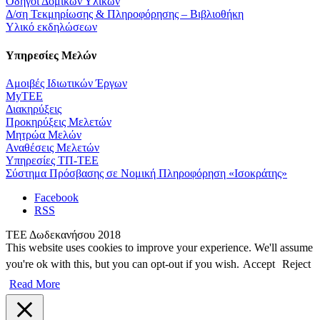
Οδηγοί Δομικών Υλικών
Δ/ση Τεκμηρίωσης & Πληροφόρησης – Βιβλιοθήκη
Υλικό εκδηλώσεων
Υπηρεσίες Μελών
Αμοιβές Ιδιωτικών Έργων
MyTEE
Διακηρύξεις
Προκηρύξεις Μελετών
Μητρώα Μελών
Αναθέσεις Μελετών
Υπηρεσίες ΤΠ-ΤΕΕ
Σύστημα Πρόσβασης σε Νομική Πληροφόρηση «Ισοκράτης»
Facebook
RSS
ΤΕΕ Δωδεκανήσου 2018
This website uses cookies to improve your experience. We'll assume
you're ok with this, but you can opt-out if you wish.
Accept
Reject
Read More