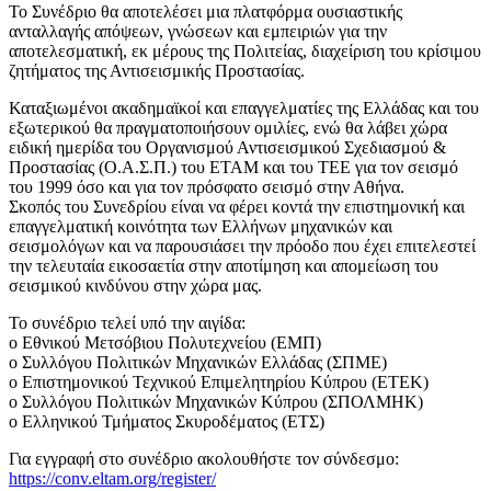
Το Συνέδριο θα αποτελέσει μια πλατφόρμα ουσιαστικής
ανταλλαγής απόψεων, γνώσεων και εμπειριών για την
αποτελεσματική, εκ μέρους της Πολιτείας, διαχείριση του κρίσιμου
ζητήματος της Αντισεισμικής Προστασίας.
Καταξιωμένοι ακαδημαϊκοί και επαγγελματίες της Ελλάδας και του
εξωτερικού θα πραγματοποιήσουν ομιλίες, ενώ θα λάβει χώρα
ειδική ημερίδα του Οργανισμού Αντισεισμικού Σχεδιασμού &
Προστασίας (Ο.Α.Σ.Π.) του ΕΤΑΜ και του ΤΕΕ για τον σεισμό
του 1999 όσο και για τον πρόσφατο σεισμό στην Αθήνα.
Σκοπός του Συνεδρίου είναι να φέρει κοντά την επιστημονική και
επαγγελματική κοινότητα των Ελλήνων μηχανικών και
σεισμολόγων και να παρουσιάσει την πρόοδο που έχει επιτελεστεί
την τελευταία εικοσαετία στην αποτίμηση και απομείωση του
σεισμικού κινδύνου στην χώρα μας.
Το συνέδριο τελεί υπό την αιγίδα:
o Εθνικού Μετσόβιου Πολυτεχνείου (ΕΜΠ)
o Συλλόγου Πολιτικών Μηχανικών Ελλάδας (ΣΠΜΕ)
o Επιστημονικού Τεχνικού Επιμελητηρίου Κύπρου (ΕΤΕΚ)
o Συλλόγου Πολιτικών Μηχανικών Κύπρου (ΣΠΟΛΜΗΚ)
o Ελληνικού Τμήματος Σκυροδέματος (ΕΤΣ)
Για εγγραφή στο συνέδριο ακολουθήστε τον σύνδεσμο:
https://conv.eltam.org/register/