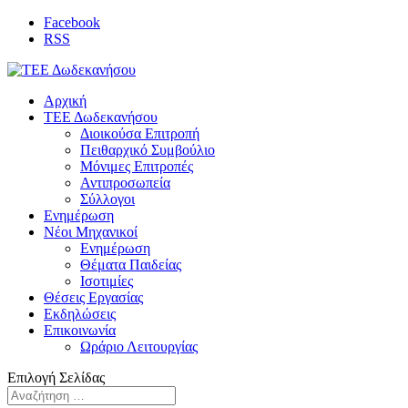
Facebook
RSS
Αρχική
ΤΕΕ Δωδεκανήσου
Διοικούσα Επιτροπή
Πειθαρχικό Συμβούλιο
Μόνιμες Επιτροπές
Αντιπροσωπεία
Σύλλογοι
Ενημέρωση
Νέοι Μηχανικοί
Ενημέρωση
Θέματα Παιδείας
Ισοτιμίες
Θέσεις Εργασίας
Εκδηλώσεις
Επικοινωνία
Ωράριο Λειτουργίας
Επιλογή Σελίδας