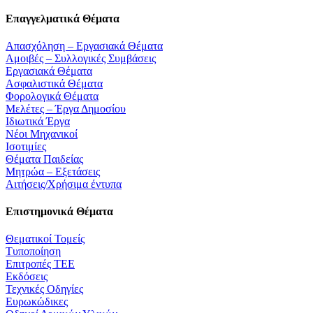
Επαγγελματικά Θέματα
Απασχόληση – Εργασιακά Θέματα
Αμοιβές – Συλλογικές Συμβάσεις
Εργασιακά Θέματα
Ασφαλιστικά Θέματα
Φορολογικά Θέματα
Μελέτες – Έργα Δημοσίου
Ιδιωτικά Έργα
Νέοι Μηχανικοί
Ισοτιμίες
Θέματα Παιδείας
Μητρώα – Εξετάσεις
Αιτήσεις/Χρήσιμα έντυπα
Επιστημονικά Θέματα
Θεματικοί Τομείς
Τυποποίηση
Επιτροπές ΤΕΕ
Εκδόσεις
Τεχνικές Οδηγίες
Ευρωκώδικες