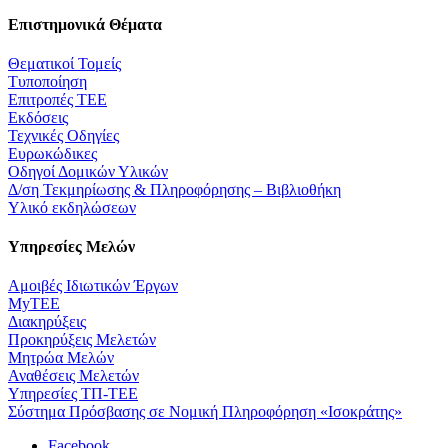
Επιστημονικά Θέματα
Θεματικοί Τομείς
Τυποποίηση
Επιτροπές ΤΕΕ
Εκδόσεις
Τεχνικές Οδηγίες
Ευρωκώδικες
Οδηγοί Δομικών Υλικών
Δ/ση Τεκμηρίωσης & Πληροφόρησης – Βιβλιοθήκη
Υλικό εκδηλώσεων
Υπηρεσίες Μελών
Αμοιβές Ιδιωτικών Έργων
MyTEE
Διακηρύξεις
Προκηρύξεις Μελετών
Μητρώα Μελών
Αναθέσεις Μελετών
Υπηρεσίες ΤΠ-ΤΕΕ
Σύστημα Πρόσβασης σε Νομική Πληροφόρηση «Ισοκράτης»
Facebook