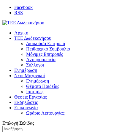
Facebook
RSS
Αρχική
ΤΕΕ Δωδεκανήσου
Διοικούσα Επιτροπή
Πειθαρχικό Συμβούλιο
Μόνιμες Επιτροπές
Αντιπροσωπεία
Σύλλογοι
Ενημέρωση
Νέοι Μηχανικοί
Ενημέρωση
Θέματα Παιδείας
Ισοτιμίες
Θέσεις Εργασίας
Εκδηλώσεις
Επικοινωνία
Ωράριο Λειτουργίας
Επιλογή Σελίδας