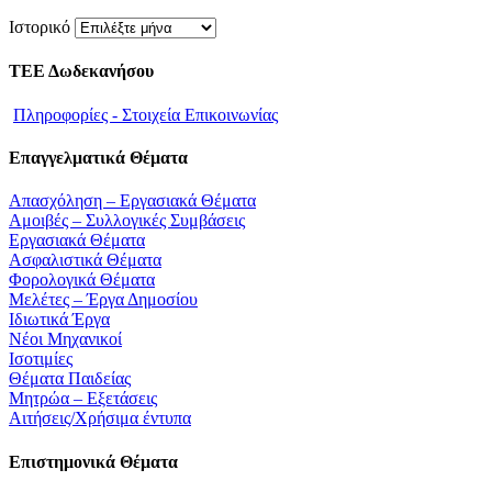
Ιστορικό
ΤΕΕ Δωδεκανήσου
Πληροφορίες - Στοιχεία Επικοινωνίας
Επαγγελματικά Θέματα
Απασχόληση – Εργασιακά Θέματα
Αμοιβές – Συλλογικές Συμβάσεις
Εργασιακά Θέματα
Ασφαλιστικά Θέματα
Φορολογικά Θέματα
Μελέτες – Έργα Δημοσίου
Ιδιωτικά Έργα
Νέοι Μηχανικοί
Ισοτιμίες
Θέματα Παιδείας
Μητρώα – Εξετάσεις
Αιτήσεις/Χρήσιμα έντυπα
Επιστημονικά Θέματα