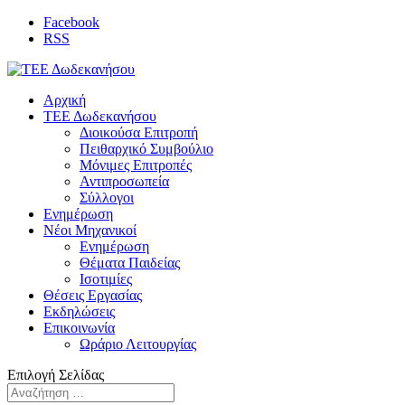
Facebook
RSS
Αρχική
ΤΕΕ Δωδεκανήσου
Διοικούσα Επιτροπή
Πειθαρχικό Συμβούλιο
Μόνιμες Επιτροπές
Αντιπροσωπεία
Σύλλογοι
Ενημέρωση
Νέοι Μηχανικοί
Ενημέρωση
Θέματα Παιδείας
Ισοτιμίες
Θέσεις Εργασίας
Εκδηλώσεις
Επικοινωνία
Ωράριο Λειτουργίας
Επιλογή Σελίδας