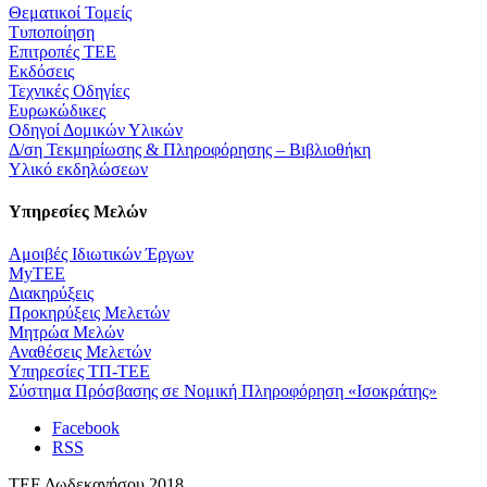
Θεματικοί Τομείς
Τυποποίηση
Επιτροπές ΤΕΕ
Εκδόσεις
Τεχνικές Οδηγίες
Ευρωκώδικες
Οδηγοί Δομικών Υλικών
Δ/ση Τεκμηρίωσης & Πληροφόρησης – Βιβλιοθήκη
Υλικό εκδηλώσεων
Υπηρεσίες Μελών
Αμοιβές Ιδιωτικών Έργων
MyTEE
Διακηρύξεις
Προκηρύξεις Μελετών
Μητρώα Μελών
Αναθέσεις Μελετών
Υπηρεσίες ΤΠ-ΤΕΕ
Σύστημα Πρόσβασης σε Νομική Πληροφόρηση «Ισοκράτης»
Facebook
RSS
ΤΕΕ Δωδεκανήσου 2018