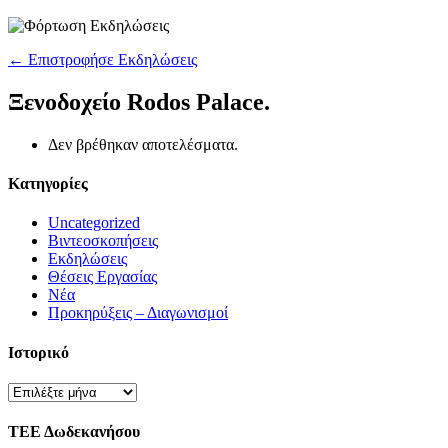
← Επιστροφήσε Εκδηλώσεις
Ξενοδοχείο Rodos Palace.
Δεν βρέθηκαν αποτελέσματα.
Εκδηλώσεις
Εκδηλώσεις
Kατηγορίες
List
List
Navigation
Navigation
Uncategorized
Βιντεοσκοπήσεις
Εκδηλώσεις
Θέσεις Εργασίας
Νέα
Προκηρύξεις – Διαγωνισμοί
Ιστορικό
Ιστορικό
ΤΕΕ Δωδεκανήσου