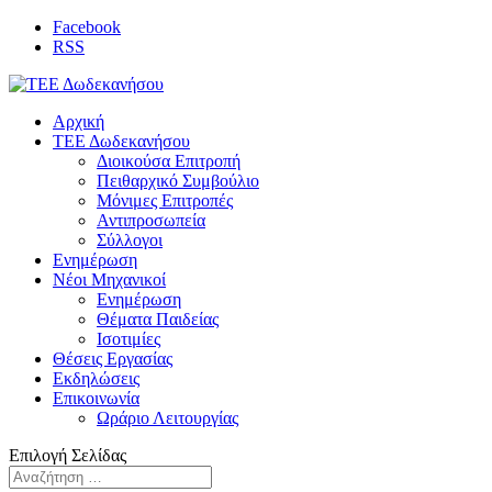
Facebook
RSS
Αρχική
ΤΕΕ Δωδεκανήσου
Διοικούσα Επιτροπή
Πειθαρχικό Συμβούλιο
Μόνιμες Επιτροπές
Αντιπροσωπεία
Σύλλογοι
Ενημέρωση
Νέοι Μηχανικοί
Ενημέρωση
Θέματα Παιδείας
Ισοτιμίες
Θέσεις Εργασίας
Εκδηλώσεις
Επικοινωνία
Ωράριο Λειτουργίας
Επιλογή Σελίδας