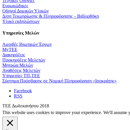
Τεχνικές Οδηγίες
Ευρωκώδικες
Οδηγοί Δομικών Υλικών
Δ/ση Τεκμηρίωσης & Πληροφόρησης – Βιβλιοθήκη
Υλικό εκδηλώσεων
Υπηρεσίες Μελών
Αμοιβές Ιδιωτικών Έργων
MyTEE
Διακηρύξεις
Προκηρύξεις Μελετών
Μητρώα Μελών
Αναθέσεις Μελετών
Υπηρεσίες ΤΠ-ΤΕΕ
Σύστημα Πρόσβασης σε Νομική Πληροφόρηση «Ισοκράτης»
Facebook
RSS
ΤΕΕ Δωδεκανήσου 2018
This website uses cookies to improve your experience. We'll assume yo