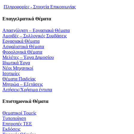
Πληροφορίες - Στοιχεία Επικοινωνίας
Επαγγελματικά Θέματα
Απασχόληση – Εργασιακά Θέματα
Αμοιβές – Συλλογικές Συμβάσεις
Εργασιακά Θέματα
Ασφαλιστικά Θέματα
Φορολογικά Θέματα
Μελέτες – Έργα Δημοσίου
Ιδιωτικά Έργα
Νέοι Μηχανικοί
Ισοτιμίες
Θέματα Παιδείας
Μητρώα – Εξετάσεις
Αιτήσεις/Χρήσιμα έντυπα
Επιστημονικά Θέματα
Θεματικοί Τομείς
Τυποποίηση
Επιτροπές ΤΕΕ
Εκδόσεις