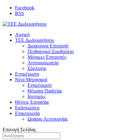
Facebook
RSS
Αρχική
ΤΕΕ Δωδεκανήσου
Διοικούσα Επιτροπή
Πειθαρχικό Συμβούλιο
Μόνιμες Επιτροπές
Αντιπροσωπεία
Σύλλογοι
Ενημέρωση
Νέοι Μηχανικοί
Ενημέρωση
Θέματα Παιδείας
Ισοτιμίες
Θέσεις Εργασίας
Εκδηλώσεις
Επικοινωνία
Ωράριο Λειτουργίας
Επιλογή Σελίδας