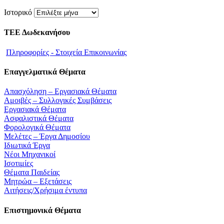
Ιστορικό
ΤΕΕ Δωδεκανήσου
Πληροφορίες - Στοιχεία Επικοινωνίας
Επαγγελματικά Θέματα
Απασχόληση – Εργασιακά Θέματα
Αμοιβές – Συλλογικές Συμβάσεις
Εργασιακά Θέματα
Ασφαλιστικά Θέματα
Φορολογικά Θέματα
Μελέτες – Έργα Δημοσίου
Ιδιωτικά Έργα
Νέοι Μηχανικοί
Ισοτιμίες
Θέματα Παιδείας
Μητρώα – Εξετάσεις
Αιτήσεις/Χρήσιμα έντυπα
Επιστημονικά Θέματα