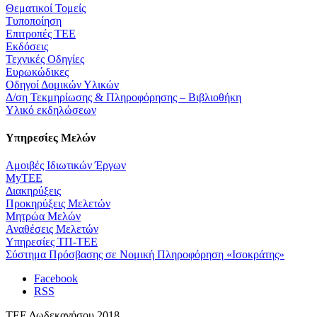
Θεματικοί Τομείς
Τυποποίηση
Επιτροπές ΤΕΕ
Εκδόσεις
Τεχνικές Οδηγίες
Ευρωκώδικες
Οδηγοί Δομικών Υλικών
Δ/ση Τεκμηρίωσης & Πληροφόρησης – Βιβλιοθήκη
Υλικό εκδηλώσεων
Υπηρεσίες Μελών
Αμοιβές Ιδιωτικών Έργων
MyTEE
Διακηρύξεις
Προκηρύξεις Μελετών
Μητρώα Μελών
Αναθέσεις Μελετών
Υπηρεσίες ΤΠ-ΤΕΕ
Σύστημα Πρόσβασης σε Νομική Πληροφόρηση «Ισοκράτης»
Facebook
RSS
ΤΕΕ Δωδεκανήσου 2018