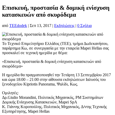
Eπισκευή, προστασία & δομική ενίσχυση
κατασκευών από σκυρόδεμα
από
TEEdodek
|
Σεπ 13, 2017
|
Εκδηλώσεις
|
0 Σχόλια
Το Τεχνικό Επιμελητήριο Ελλάδoς (ΤΕΕ), τμήμα Δωδεκανήσου,
παράρτημα Κω, σε συνεργασία με την εταιρεία Mapei Hellas σας
προσκαλεί σε τεχνική ημερίδα με θέμα:
«Eπισκευή, προστασία & δομική ενίσχυση κατασκευών από
σκυρόδεμα»
Η ημερίδα θα πραγματοποιηθεί την Τετάρτη 13 Σεπτεμβρίου 2017
και ώρα 18:00 – 21:00 στην αίθουσα εκδηλώσεων Ιαλυσός του
ξενοδοχείου Kipriotis Panorama, Ψαλίδι, Κως.
Ομιλητές:
Δρ.Giulio Morandini, Πολιτικός Μηχανικός, PM Συστημάτων
Δομικής Ενίσχυσης Κατασκευών, Mapei SpA
Κ. Γιάννης Κοροπούλης, Πολιτικός Μηχανικός, Δ/ντης Τεχνικής
Εξυπηρέτησης, Mapei Hellas