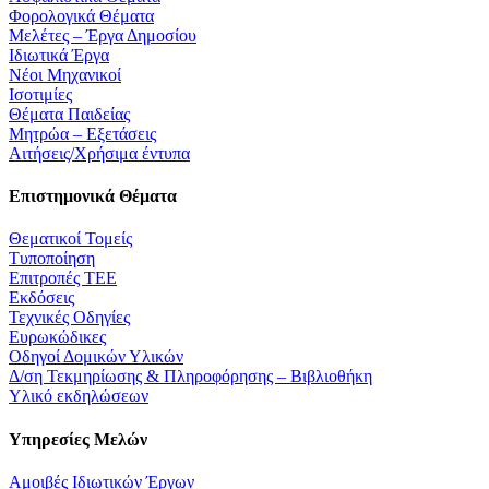
Φορολογικά Θέματα
Μελέτες – Έργα Δημοσίου
Ιδιωτικά Έργα
Νέοι Μηχανικοί
Ισοτιμίες
Θέματα Παιδείας
Μητρώα – Εξετάσεις
Αιτήσεις/Χρήσιμα έντυπα
Επιστημονικά Θέματα
Θεματικοί Τομείς
Τυποποίηση
Επιτροπές ΤΕΕ
Εκδόσεις
Τεχνικές Οδηγίες
Ευρωκώδικες
Οδηγοί Δομικών Υλικών
Δ/ση Τεκμηρίωσης & Πληροφόρησης – Βιβλιοθήκη
Υλικό εκδηλώσεων
Υπηρεσίες Μελών
Αμοιβές Ιδιωτικών Έργων