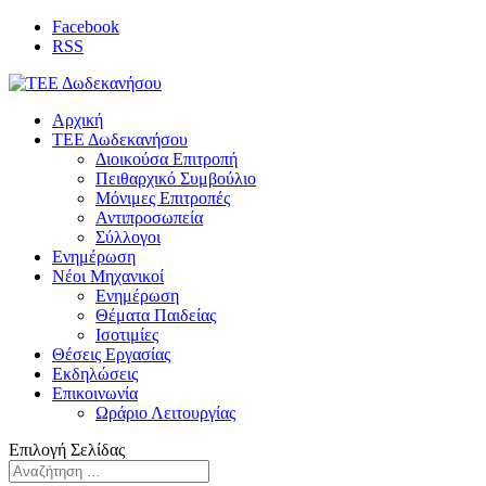
Facebook
RSS
Αρχική
ΤΕΕ Δωδεκανήσου
Διοικούσα Επιτροπή
Πειθαρχικό Συμβούλιο
Μόνιμες Επιτροπές
Αντιπροσωπεία
Σύλλογοι
Ενημέρωση
Νέοι Μηχανικοί
Ενημέρωση
Θέματα Παιδείας
Ισοτιμίες
Θέσεις Εργασίας
Εκδηλώσεις
Επικοινωνία
Ωράριο Λειτουργίας
Επιλογή Σελίδας