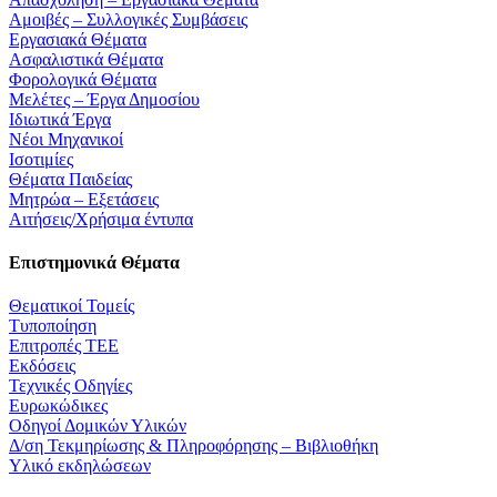
Αμοιβές – Συλλογικές Συμβάσεις
Εργασιακά Θέματα
Ασφαλιστικά Θέματα
Φορολογικά Θέματα
Μελέτες – Έργα Δημοσίου
Ιδιωτικά Έργα
Νέοι Μηχανικοί
Ισοτιμίες
Θέματα Παιδείας
Μητρώα – Εξετάσεις
Αιτήσεις/Χρήσιμα έντυπα
Επιστημονικά Θέματα
Θεματικοί Τομείς
Τυποποίηση
Επιτροπές ΤΕΕ
Εκδόσεις
Τεχνικές Οδηγίες
Ευρωκώδικες
Οδηγοί Δομικών Υλικών
Δ/ση Τεκμηρίωσης & Πληροφόρησης – Βιβλιοθήκη
Υλικό εκδηλώσεων