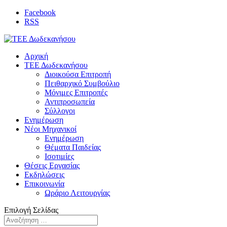
Facebook
RSS
Αρχική
ΤΕΕ Δωδεκανήσου
Διοικούσα Επιτροπή
Πειθαρχικό Συμβούλιο
Μόνιμες Επιτροπές
Αντιπροσωπεία
Σύλλογοι
Ενημέρωση
Νέοι Μηχανικοί
Ενημέρωση
Θέματα Παιδείας
Ισοτιμίες
Θέσεις Εργασίας
Εκδηλώσεις
Επικοινωνία
Ωράριο Λειτουργίας
Επιλογή Σελίδας