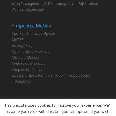
Δ/ση Τεκμηρίωσης & Πληροφόρησης – Βιβλιοθήκη
Υλικό εκδηλώσεων
Υπηρεσίες Μελών
Αμοιβές Ιδιωτικών Έργων
MyTEE
Διακηρύξεις
Προκηρύξεις Μελετών
Μητρώα Μελών
Αναθέσεις Μελετών
Υπηρεσίες ΤΠ-ΤΕΕ
Σύστημα Πρόσβασης σε Νομική Πληροφόρηση
«Ισοκράτης»
This website uses cookies to improve your experience. We'll
assume you're ok with this, but you can opt-out if you wish.