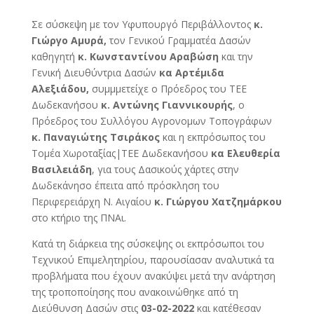
Σε σύσκεψη με τον Υφυπουργό Περιβάλλοντος
κ.
Γιώργο Αμυρά,
τον Γενικού Γραμματέα Δασών
καθηγητή
κ. Κωνσταντίνου Αραβώση
και την
Γενική Διευθύντρια Δασών
κα Αρτέμιδα
Αλεξιάδου,
συμμμετείχε ο Πρόεδρος του ΤΕΕ
Δωδεκανήσου
κ. Αντώνης Γιαννικουρής
, ο
Πρόεδρος του Συλλόγου Αγρονομων Τοπογράφων
κ. Παναγιώτης Τσιράκος
και η εκπρόσωπος του
Τομέα Χωροταξίας|ΤΕΕ Δωδεκανήσου
κα Ελευθερία
Βασιλειάδη
, για τους Δασικούς χάρτες στην
Δωδεκάνησο έπειτα από πρόσκληση του
Περιφερειάρχη Ν. Αιγαίου
κ. Γιώργου Χατζημάρκου
στο κτήριο της ΠΝΑι.
Κατά τη διάρκεια της σύσκεψης οι εκπρόσωποι του
Τεχνικού Επιμελητηρίου, παρουσίασαν αναλυτικά τα
προβλήματα που έχουν ανακύψει μετά την ανάρτηση
της τροποποίησης που ανακοινώθηκε από τη
Διεύθυνση Δασών στις
03-02-2022
και κατέθεσαν