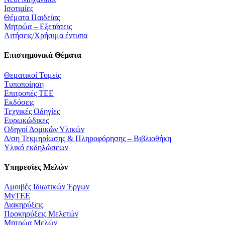
Ισοτιμίες
Θέματα Παιδείας
Μητρώα – Εξετάσεις
Αιτήσεις/Χρήσιμα έντυπα
Επιστημονικά Θέματα
Θεματικοί Τομείς
Τυποποίηση
Επιτροπές ΤΕΕ
Εκδόσεις
Τεχνικές Οδηγίες
Ευρωκώδικες
Οδηγοί Δομικών Υλικών
Δ/ση Τεκμηρίωσης & Πληροφόρησης – Βιβλιοθήκη
Υλικό εκδηλώσεων
Υπηρεσίες Μελών
Αμοιβές Ιδιωτικών Έργων
MyTEE
Διακηρύξεις
Προκηρύξεις Μελετών
Μητρώα Μελών