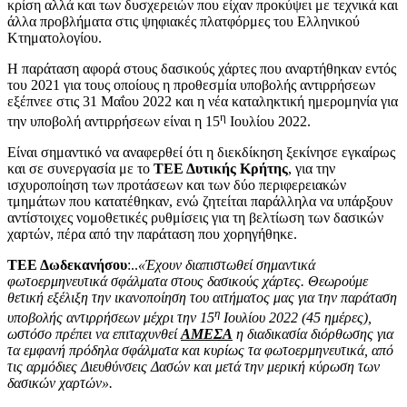
κρίση αλλά και των δυσχερειών που είχαν προκύψει με τεχνικά και
άλλα προβλήματα στις ψηφιακές πλατφόρμες του Ελληνικού
Κτηματολογίου.
Η παράταση αφορά στους δασικούς χάρτες που αναρτήθηκαν εντός
του 2021 για τους οποίους η προθεσμία υποβολής αντιρρήσεων
εξέπνεε στις 31 Μαΐου 2022 και η νέα καταληκτική ημερομηνία για
η
την υποβολή αντιρρήσεων είναι η 15
Ιουλίου 2022.
Είναι σημαντικό να αναφερθεί ότι η διεκδίκηση ξεκίνησε εγκαίρως
και σε συνεργασία με το
ΤΕΕ Δυτικής Κρήτης
, για την
ισχυροποίηση των προτάσεων και των δύο περιφερειακών
τμημάτων που κατατέθηκαν, ενώ ζητείται παράλληλα να υπάρξουν
αντίστοιχες νομοθετικές ρυθμίσεις για τη βελτίωση των δασικών
χαρτών, πέρα από την παράταση που χορηγήθηκε.
ΤΕΕ Δωδεκανήσου
:..
«Έχουν διαπιστωθεί σημαντικά
φωτοερμηνευτικά σφάλματα στους δασικούς χάρτες. Θεωρούμε
θετική εξέλιξη την ικανοποίηση του αιτήματος μας για την παράταση
η
υποβολής αντιρρήσεων μέχρι την 15
Ιουλίου 2022 (45 ημέρες),
ωστόσο πρέπει να επιταχυνθεί
ΑΜΕΣΑ
η διαδικασία διόρθωσης για
τα εμφανή πρόδηλα σφάλματα και κυρίως τα φωτοερμηνευτικά, από
τις αρμόδιες Διευθύνσεις Δασών και μετά την μερική κύρωση των
δασικών χαρτών».