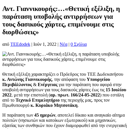
Αντ. Γιαννικουρής:…«Θετική εξέλιξη, η
παράταση υποβολής αντιρρήσεων για
τους δασικούς χάρτες, επιμένουμε στις
διορθώσεις»
από
TEEdodek
|
Ιούν 1, 2022
|
Νέα
|
0 Σχόλια
Θετική εξέλιξη χαρακτηρίζει ο Πρόεδρος του ΤΕΕ Δωδεκανήσου
κ. Αντώνης Γιαννικουρής
, την απόφαση του
Υπουργείου
Περιβάλλοντος
&
Ενέργειας
για την παράταση που αφορά στην
υποβολή αντιρρήσεων για τους δασικούς χάρτες έως τις
15 Ιουλίου
2022
, μετά την επιστολή (
αρ. πρωτ. 166/24-05-2022
) που εστάλη
από το
Τεχνικό Επιμελητήριο
της περιοχής μας, προς τον
Πρωθυπουργό
κ. Κυριάκο Μητσοτάκη
.
Η παράταση των
45 ημερών
, αποτελεί δίκαιο και αναγκαίο αίτημα
πολιτών (νησιωτών και κατοίκων εξωτερικού) και μηχανικών,
εξαιτίας των συνθηκών που έχουν διαμορφωθεί από την ενεργειακή