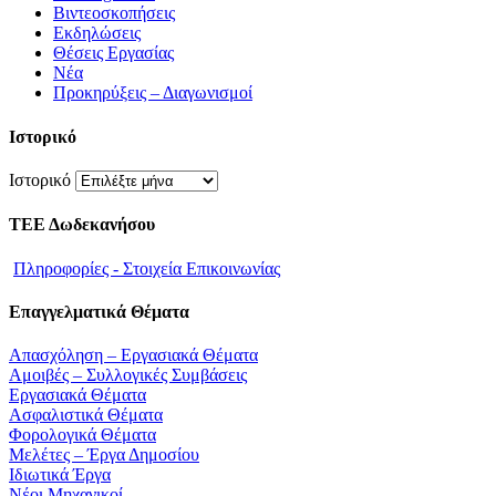
Βιντεοσκοπήσεις
Εκδηλώσεις
Θέσεις Εργασίας
Νέα
Προκηρύξεις – Διαγωνισμοί
Ιστορικό
Ιστορικό
ΤΕΕ Δωδεκανήσου
Πληροφορίες - Στοιχεία Επικοινωνίας
Επαγγελματικά Θέματα
Απασχόληση – Εργασιακά Θέματα
Αμοιβές – Συλλογικές Συμβάσεις
Εργασιακά Θέματα
Ασφαλιστικά Θέματα
Φορολογικά Θέματα
Μελέτες – Έργα Δημοσίου
Ιδιωτικά Έργα
Νέοι Μηχανικοί