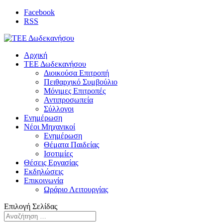
Facebook
RSS
Αρχική
ΤΕΕ Δωδεκανήσου
Διοικούσα Επιτροπή
Πειθαρχικό Συμβούλιο
Μόνιμες Επιτροπές
Αντιπροσωπεία
Σύλλογοι
Ενημέρωση
Νέοι Μηχανικοί
Ενημέρωση
Θέματα Παιδείας
Ισοτιμίες
Θέσεις Εργασίας
Εκδηλώσεις
Επικοινωνία
Ωράριο Λειτουργίας
Επιλογή Σελίδας