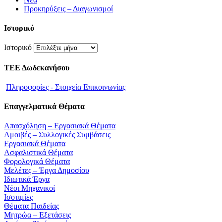
Προκηρύξεις – Διαγωνισμοί
Ιστορικό
Ιστορικό
ΤΕΕ Δωδεκανήσου
Πληροφορίες - Στοιχεία Επικοινωνίας
Επαγγελματικά Θέματα
Απασχόληση – Εργασιακά Θέματα
Αμοιβές – Συλλογικές Συμβάσεις
Εργασιακά Θέματα
Ασφαλιστικά Θέματα
Φορολογικά Θέματα
Μελέτες – Έργα Δημοσίου
Ιδιωτικά Έργα
Νέοι Μηχανικοί
Ισοτιμίες
Θέματα Παιδείας
Μητρώα – Εξετάσεις