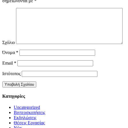
σημειώνονται με
*
Σχόλιο
Όνομα
*
Email
*
Ιστότοπος
Kατηγορίες
Uncategorized
Βιντεοσκοπήσεις
Εκδηλώσεις
Θέσεις Εργασίας
Νέα