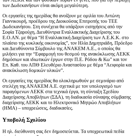
των Δωδεκανήσων είναι ακόμη μεγαλύτερη.
Οι εργασίες της ημερίδας θα ανοίξουν με ομιλία του Αντώνη
Γιαννικουρή, προέδρου της Διοικούσας Επιτροπής του ΤΕΕ
Δωδεκανήσου. Στη συνέχεια θα υπάρξουν εισηγήσεις από την
Σοφία Τζαρούχη, Διευθύντρια Εναλλακτικής Διαχείρισης του
Ε.Ο.ΑΝ. με θέμα “Η Εναλλακτική Διαχείριση των Α.Ε.Κ.Κ. στο
πλαίσιο της κυκλικής οικονομίας”, τον Ηλία Δημητριάδη, Πρόεδρο
και Διευθύνοντα Σύμβουλο της ΑΝΑΚΕΜ Α.Ε., ο οποίος θα
μιλήσει για την “Εφαρμογή του θεσμού της ανακύκλωσης ΑΕΚΚ
δημόσιων και ιδιωτικών έργων στην Π.Ε. Ρόδου & Κω” και τον
Επ. Καθ. του ΑΠΘ Ελευθέριο Αναστασίου με θέμα “Αειφορία και
ανακύκλωση δομικών υλικών”.
Οι εργασίες της ημερίδας θα ολοκληρωθούν με σεμινάριο από
στελέχη της ΑΝΑΚΕΜ Α.Ε. σχετικά με τον υπολογισμό των
παραγόμενων ΑΕΚΚ στα τεχνικά έργα, τη σύνταξη Σχεδίου
Διαχείρισης Αποβλήτων (ΣΔΑ), τη διαδικασία σύναψης σύμβασης
διαχείρισης ΑΕΚΚ και το Ηλεκτρονικό Μητρώο Αποβλήτων
(ΗMA) – υποχρεώσεις, διαδικασίες.
Υποβολή Σχολίου
Η ηλ. διεύθυνση σας δεν δημοσιεύεται.
Τα υποχρεωτικά πεδία