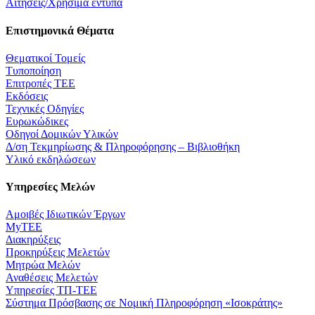
Αιτήσεις/Χρήσιμα έντυπα
Επιστημονικά Θέματα
Θεματικοί Τομείς
Τυποποίηση
Επιτροπές ΤΕΕ
Εκδόσεις
Τεχνικές Οδηγίες
Ευρωκώδικες
Οδηγοί Δομικών Υλικών
Δ/ση Τεκμηρίωσης & Πληροφόρησης – Βιβλιοθήκη
Υλικό εκδηλώσεων
Υπηρεσίες Μελών
Αμοιβές Ιδιωτικών Έργων
MyTEE
Διακηρύξεις
Προκηρύξεις Μελετών
Μητρώα Μελών
Αναθέσεις Μελετών
Υπηρεσίες ΤΠ-ΤΕΕ
Σύστημα Πρόσβασης σε Νομική Πληροφόρηση «Ισοκράτης»