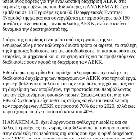
υπεύθυνος φορέας για την εναλλακτική διαχείριση ΑΕΚΚ στις
περιοχές της εμβέλειάς του. Ειδικότερα, η ΑΝΑΚΕΜ Α.Ε. έχει
εμβέλεια σε 13 Περιφέρειες και 60 Περιφερειακές Ενότητες
(Νομούς) της χώρας και συνεργάζεται με περισσότερες από 150
μονάδες επεξεργασίας – ανακύκλωσης ΑΕΚΚ, ενώ επεκτείνει
δυναμικά την δραστηριότητά της.
Στόχος της ημερίδας είναι μέσα από τις εργασίες της να
ενημερωθούν με τον καλύτερο δυνατό τρόπο οι αιρετοί, τα στελέχη
της δημόσιας διοίκησης και της αυτοδιοίκησης, οι κατασκευαστικές
εταιρείες, οι μηχανικοί και οι επιχειρηματίες για τις προβλεπόμενες
διαδικασίες όσον αφορά τη διαχείριση των ΑΕΚΚ.
Ειδικότερα, η ημερίδα θα παράσχει πληροφορίες σχετικά με τη
διαδικασία διαχείρισης των παραγόμενων ΑΕΚΚ στα τεχνικά έργα,
την περιβαλλοντική πολιτική και τις δεσμεύσεις της χώρας μας για
τη διαχείριση των αποβλήτων, την προστασία του περιβάλλοντος
και την εξοικονόμηση φυσικών πόρων. Σημειώνεται ότι από τον
Εθνικό Σχεδιασμό είχε τεθεί ως στόχος να γίνεται ανακύκλωση
των παραγόμενων ΑΕΚΚ σε ποσοστό 70% έως το 2020, αλλά έως
τώρα έχουμε πετύχει ποσοστό κάτω του 40%.
Η ΑΝΑΚΕΜ Α.Ε. έχει διοργανώσει ανάλογες ημερίδες και σε
άλλες Περιφέρειες της χώρας, συμβάλλοντας με τον τρόπο αυτό
στην ανάδειξη της τεράστιας σημασίας που έχει η ορθή διαχείριση
των ΑΕΚΚ και των φυσικών πόρων εν γένει, που για την περιοχή