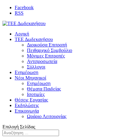
Facebook
RSS
Αρχική
ΤΕΕ Δωδεκανήσου
Διοικούσα Επιτροπή
Πειθαρχικό Συμβούλιο
Μόνιμες Επιτροπές
Αντιπροσωπεία
Σύλλογοι
Ενημέρωση
Νέοι Μηχανικοί
Ενημέρωση
Θέματα Παιδείας
Ισοτιμίες
Θέσεις Εργασίας
Εκδηλώσεις
Επικοινωνία
Ωράριο Λειτουργίας
Επιλογή Σελίδας