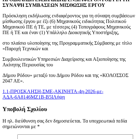
ΣΥΝΑΨΗ ΣΥΜΒΑΣΕΩΝ ΜΙΣΘΩΣΗΣ ΕΡΓΟΥ
Πρόσκληση εκδήλωσης ενδιαφέροντος για τη σύναψη συμβάσεων
μίσθωσης έργου με έξι (6) Μηχανικούς ειδικότητας Πολιτικού
Μηχανικού ΠΕ ή ΤΕ, με τέσσερις (4) Τοπογράφους Μηχανικούς
ΠΕ ή ΤΕ και έναν (1) Υπάλληλο Διοικητικής Υποστήριξης,
στο πλαίσιο υλοποίησης της Προγραμματικής Σύμβασης με τίτλο
«Παροχή Τεχνικών και
Συμβουλευτικών Υπηρεσιών Διαχείρισης και Αξιοποίησης της
Ακίνητης Περιουσίας του
Δήμου Ρόδου» μεταξύ του Δήμου Ρόδου και της «ΚΟΛΟΣΣΟΣ
2047 ΑΕ».
1.1-ΠΡΟΣΚΛΗΣΗ-ΣΜΕ-AKINHTA-4η-2026-με-
ΑΔΑ-6Α8146ΜΖ1Β-Β5Ι
Λήψη
Υποβολή Σχολίου
Η ηλ. διεύθυνση σας δεν δημοσιεύεται.
Τα υποχρεωτικά πεδία
σημειώνονται με
*