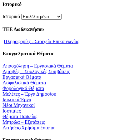
Ιστορικό
Ιστορικό
ΤΕΕ Δωδεκανήσου
Πληροφορίες - Στοιχεία Επικοινωνίας
Επαγγελματικά Θέματα
Απασχόληση – Εργασιακά Θέματα
Αμοιβές – Συλλογικές Συμβάσεις
Εργασιακά Θέματα
Ασφαλιστικά Θέματα
Φορολογικά Θέματα
Μελέτες – Έργα Δημοσίου
Ιδιωτικά Έργα
Νέοι Μηχανικοί
Ισοτιμίες
Θέματα Παιδείας
Μητρώα – Εξετάσεις
Αιτήσεις/Χρήσιμα έντυπα