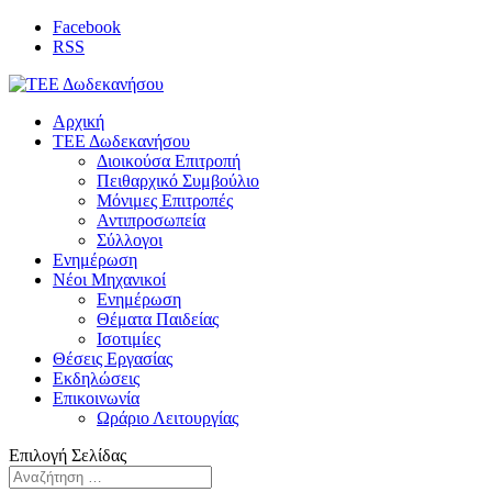
Facebook
RSS
Αρχική
ΤΕΕ Δωδεκανήσου
Διοικούσα Επιτροπή
Πειθαρχικό Συμβούλιο
Μόνιμες Επιτροπές
Αντιπροσωπεία
Σύλλογοι
Ενημέρωση
Νέοι Μηχανικοί
Ενημέρωση
Θέματα Παιδείας
Ισοτιμίες
Θέσεις Εργασίας
Εκδηλώσεις
Επικοινωνία
Ωράριο Λειτουργίας
Επιλογή Σελίδας