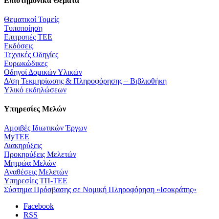
Επιστημονικά Θέματα
Θεματικοί Τομείς
Τυποποίηση
Επιτροπές ΤΕΕ
Εκδόσεις
Τεχνικές Οδηγίες
Ευρωκώδικες
Οδηγοί Δομικών Υλικών
Δ/ση Τεκμηρίωσης & Πληροφόρησης – Βιβλιοθήκη
Υλικό εκδηλώσεων
Υπηρεσίες Μελών
Αμοιβές Ιδιωτικών Έργων
MyTEE
Διακηρύξεις
Προκηρύξεις Μελετών
Μητρώα Μελών
Αναθέσεις Μελετών
Υπηρεσίες ΤΠ-ΤΕΕ
Σύστημα Πρόσβασης σε Νομική Πληροφόρηση «Ισοκράτης»
Facebook
RSS